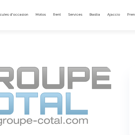
cules d'occasion
Motos
Rent
Services
Bastia
Ajaccio
Pren