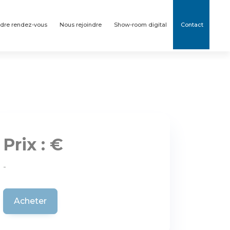
dre rendez-vous
Nous rejoindre
Show-room digital
Contact
Prix : €
-
Acheter