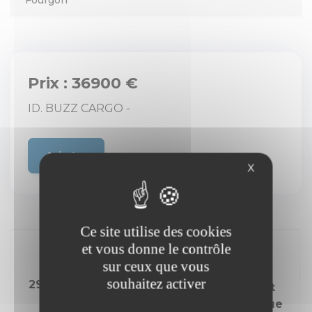
Fourgon
Prix : 36900 €
ID. BUZZ CARGO -
Acheter
X
Ce site utilise des cookies
et vous donne le contrôle
sur ceux que vous
souhaitez activer
29/11/2022
9259
Courant
électrique
Année
Kilométrage