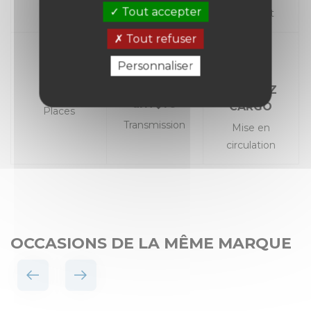
Tout accepter
Carburant
Tout refuser
Personnaliser
Propulsion
3
ID. BUZZ
arri�re
CARGO
Places
Transmission
Mise en
circulation
OCCASIONS DE LA MÊME MARQUE