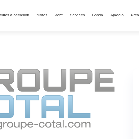
cules d'occasion
Motos
Rent
Services
Bastia
Ajaccio
Pren