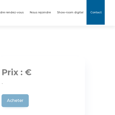
dre rendez-vous
Nous rejoindre
Show-room digital
Contact
Prix : €
-
Acheter