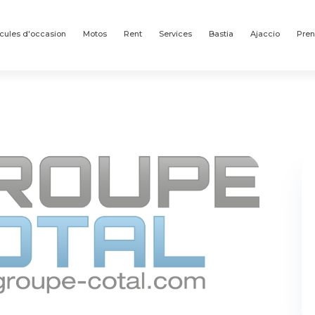
cules d'occasion
Motos
Rent
Services
Bastia
Ajaccio
Pren