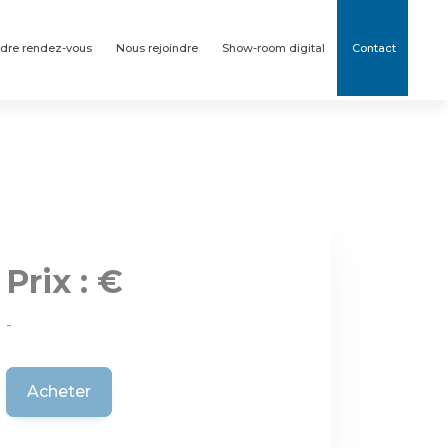
dre rendez-vous
Nous rejoindre
Show-room digital
Contact
Prix : €
-
Acheter