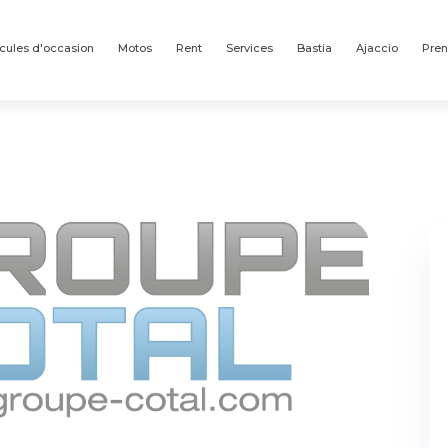
cules d'occasion
Motos
Rent
Services
Bastia
Ajaccio
Pren