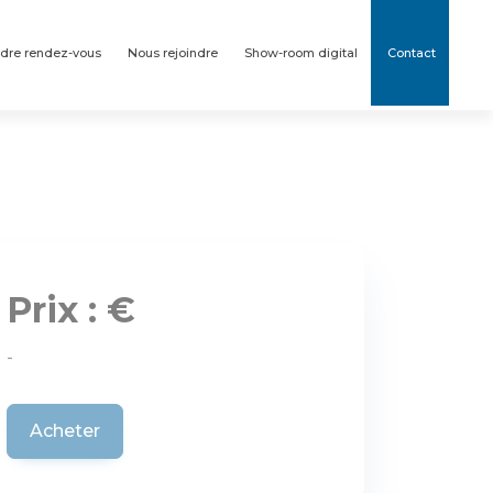
dre rendez-vous
Nous rejoindre
Show-room digital
Contact
Prix : €
-
Acheter