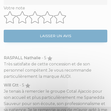
Votre note
LAISSER UN AVIS
RASPALL Nathalie
- 5
Très satisfaite de cette concession et de son
personnel compétent Je vous recommande
particulièrement la marque AUDI.
Will Gtt
- 5
Je tenais à remercier le groupe Cotal Ajaccio pour
son accueil et plus particulièrement me Spanedda
Sauveur pour son écoute, son professionnalisme et
sa patience. Je le remercie aussi de m’avoir aidé à me