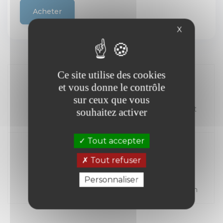
Acheter
X
Ce site utilise des cookies
et vous donne le contrôle
sur ceux que vous
//
Kilométrage
Carburant
souhaitez activer
Année
Tout accepter
Tout refuser
Transmission
Places
Mise en
Personnaliser
circulation